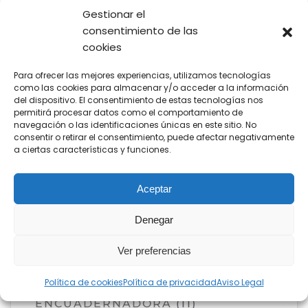
SERVICIOS
(2)
Gestionar el
consentimiento de las
CONSUMIBLES
(82)
cookies
TÓNER
(38)
Para ofrecer las mejores experiencias, utilizamos tecnologías
como las cookies para almacenar y/o acceder a la información
REPUESTOS
(43)
del dispositivo. El consentimiento de estas tecnologías nos
permitirá procesar datos como el comportamiento de
BANDA DE TRANSFERENCIA
(1)
navegación o las identificaciones únicas en este sitio. No
consentir o retirar el consentimiento, puede afectar negativamente
RODILLO DE TRANSFERENCIA
(1)
a ciertas características y funciones.
UNIDAD FUSORA
(5)
UNIDAD DE IMAGEN
(19)
Aceptar
UNIDAD DE REVELADO
(17)
Denegar
COMPLEMENTOS DE OFICINA
(41)
Ver preferencias
CIZALLA
(9)
DESTRUCTORA
Política de cookies
Política de privacidad
(11)
Aviso Legal
ENCUADERNADORA
(11)