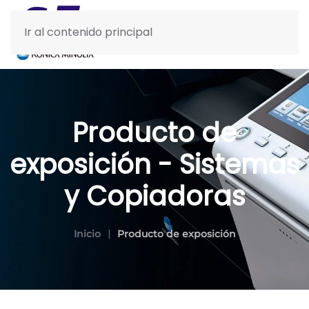
Ir al contenido principal
Producto de
exposición - Sistemas
y Copiadoras
Inicio
Producto de exposición