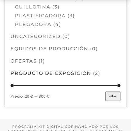
GUILLOTINA
(3)
PLASTIFICADORA
(3)
PLEGADORA
(4)
UNCATEGORIZED
(0)
EQUIPOS DE PRODUCCIÓN
(0)
OFERTAS
(1)
PRODUCTO DE EXPOSICIÓN
(2)
Precio:
20 €
—
800 €
Filtrar
Precio
Precio
mínimo
máximo
PROGRAMA KIT DIGITAL COFINANCIADO POR LOS