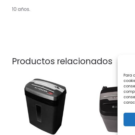
10 años.
Productos relacionados
Para o
cookie
conse
compor
consen
caract