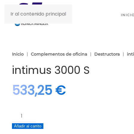
Ir al contenido principal
INICI
Inicio
Complementos de oficina
Destructora
int
intimus 3000 S
533,25
€
intimus
3000
Añadir al carrito
S