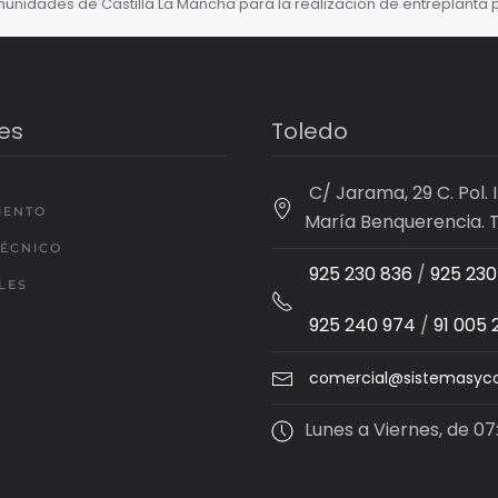
unidades de Castilla La Mancha para la realización de entreplanta 
es
Toledo
C/ Jarama, 29 C. Pol. I
IENTO
María Benquerencia. 
TÉCNICO
925 230 836
/
925 230
LES
925 240 974
/
91 005 
comercial@sistemasyc
Lunes a Viernes, de 07