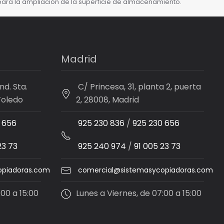
para la ampliación de la superficie de almacenamiento.
Madrid
nd. Sta.
C/ Princesa, 31, planta 2, puerta
Toledo
2, 28008, Madrid
 656
925 230 836
/
925 230 656
23 73
925 240 974
/
91 005 23 73
opiadoras.com
comercial@sistemasycopiadoras.com
:00 a 15:00
Lunes a Viernes, de 07:00 a 15:00