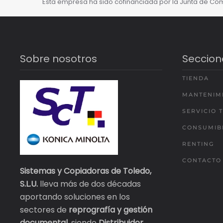
Esta empresa ha sido cofinanciada por la Junta de Com
Sobre nosotros
Seccion
TIENDA
MANTENIM
SERVICIO 
CONSUMIB
RENTING
CONTACTO
Sistemas y Copiadoras de Toledo,
S.L.U.
lleva más de dos décadas
aportando soluciones en los
sectores de
reprografía y gestión
documental
, siendo
Distribuidor