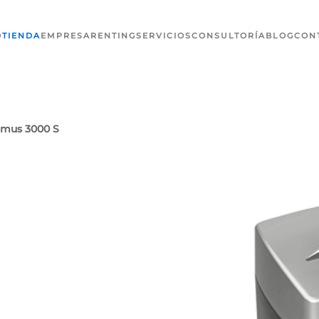
O
TIENDA
EMPRESA
RENTING
SERVICIOS
CONSULTORÍA
BLOG
CON
imus 3000 S