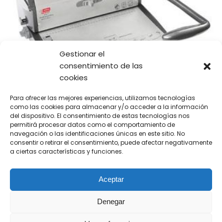
Gestionar el
consentimiento de las
cookies
Para ofrecer las mejores experiencias, utilizamos tecnologías
como las cookies para almacenar y/o acceder a la información
del dispositivo. El consentimiento de estas tecnologías nos
permitirá procesar datos como el comportamiento de
navegación o las identificaciones únicas en este sitio. No
intimus WW-200 DUO
consentir o retirar el consentimiento, puede afectar negativamente
624,96
€
a ciertas características y funciones.
Añadir al carrito
Aceptar
Denegar