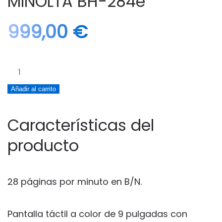
MINOLTA BH-284e
999,00
€
MULTIFUNCIÓN
KONICA
Añadir al carrito
MINOLTA
BH-
284e
Características del
cantidad
producto
28 páginas por minuto en B/N.
Pantalla táctil a color de 9 pulgadas con